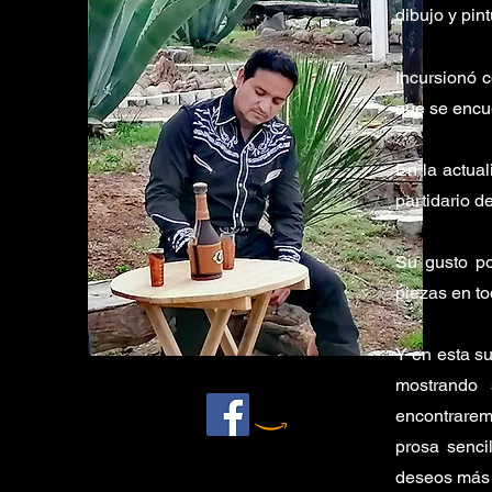
dibujo y pin
Incursionó 
que se encu
En la actua
partidario d
Su gusto po
piezas en to
Y en esta su
mostrando 
encontrare
prosa senci
deseos más 