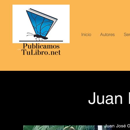
Inicio
Autores
Ser
Juan 
Juan José G