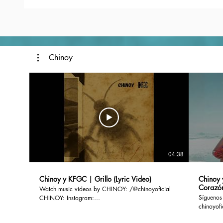
Chinoy
04:38
Chinoy y KFGC | Grillo (Lyric Video)
Chinoy 
Corazó
Watch music videos by CHINOY: /@chinoyoficial
Síguenos en: Instagram: / chinoyofi
CHINOY: Instagram:
chinoyoficial Instagram: / pe
https://www.instagram.com/chinoyoficial/
Facebook: / personalpapersofici
Facebook: