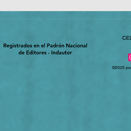
salvo Qu
besamos con otr
Coro: Es
buscando
►Subscrí
CE
Registrados en el Padrón Nacional
de Editores - Indautor
©2025 por