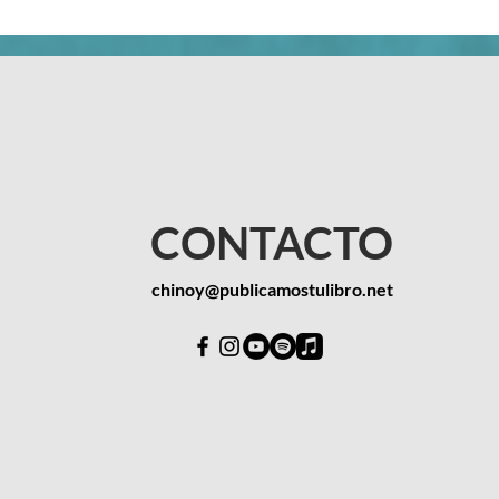
personal_papers Tik tok:
https://www.facebook.com/chinoyoficial/ Spotify:
Viejo Cor
https://bit.ly/chinoymusic/
@chinoyo
Voz - @x
Producció
@lucerov
@alyson.bri
@persona
Producci
@lacarav
Postproducc
@amunches.media S
CONTACTO
@tomi.undurraga ►”Es
dantecuadraelzurdo L
@zurdovives y Ch
chinoy@publicamostulibro.net
viejo co
a la vera De tu re
apagando
perdió Yo sé que ya no volveremos A encontrarnos Y
sé que t
salió la moneda Que echamo
niebla y si
viejo co
buscando Lo que p
este llanto Que en el secreto cantaremos 